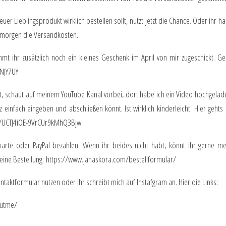
uer Lieblingsprodukt wirklich bestellen sollt, nutzt jetzt die Chance. Oder ihr ha
ch morgen die Versandkosten.
ihr zusätzlich noch ein kleines Geschenk im April von mir zugeschickt. Ge
XNJY7UY
nnt, schaut auf meinem YouTube Kanal vorbei, dort habe ich ein Video hochgelad
z einfach eingeben und abschließen könnt. Ist wirklich kinderleicht. Hier gehts 
/UCTJ4iOE-9VrCUr9kMhQ3Bjw
karte oder PayPal bezahlen. Wenn ihr beides nicht habt, könnt ihr gerne me
deine Bestellung:
https://www.janaskora.com/bestellformular/
taktformular nutzen oder ihr schreibt mich auf Instafgram an. Hier die Links:
outme/