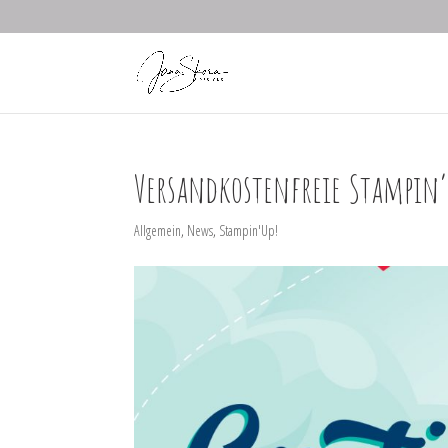
Versandkostenfreie Stampin’U
Allgemein
,
News
,
Stampin'Up!