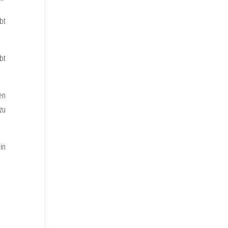
bt
bt
en
zu
in