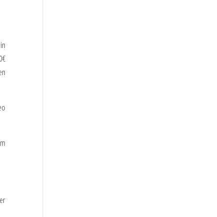
in
0€
en
eo
um
er