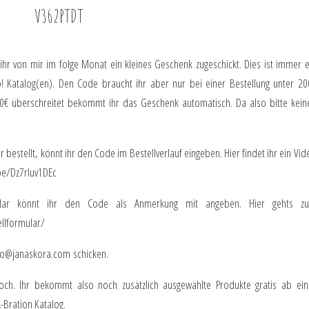
V362PTDT
 von mir im folge Monat ein kleines Geschenk zugeschickt. Dies ist immer e
 Katalog(en). Den Code braucht ihr aber nur bei einer Bestellung unter 20
€ überschreitet bekommt ihr das Geschenk automatisch. Da also bitte kein
bestellt, könnt ihr den Code im Bestellverlauf eingeben. Hier findet ihr ein Vid
be/Dz7rluv1DEc
mular könnt ihr den Code als Anmerkung mit angeben. Hier gehts z
llformular/
fo@janaskora.com
schicken.
och. Ihr bekommt also noch zusätzlich ausgewählte Produkte gratis ab ein
-Bration Katalog.