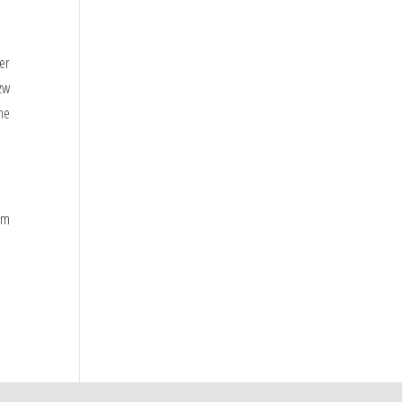
er
zw
ne
um