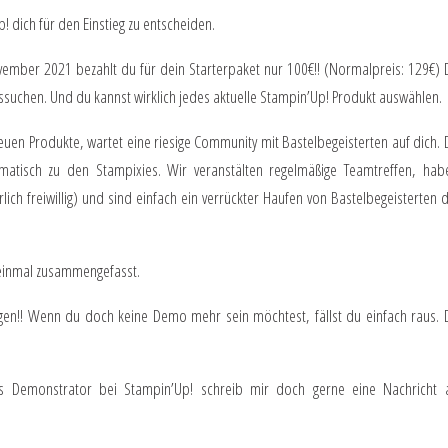
p! dich für den Einstieg zu entscheiden.
ber 2021 bezahlt du für dein Starterpaket nur 100€!! (Normalpreis: 129€) 
ssuchen. Und du kannst wirklich jedes aktuelle Stampin’Up! Produkt auswählen.
uen Produkte, wartet eine riesige Community mit Bastelbegeisterten auf dich. 
matisch zu den Stampixies. Wir veranstälten regelmäßige Teamtreffen, hab
ch freiwillig) und sind einfach ein verrückter Haufen von Bastelbegeisterten d
inmal zusammengefasst.
ungen!! Wenn du doch keine Demo mehr sein möchtest, fällst du einfach raus. 
s Demonstrator bei Stampin’Up! schreib mir doch gerne eine Nachricht 