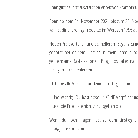
Dann gibt es jetzt zusätzlichen Anreiz von Stampin’U
Denn ab dem 04. November 2021 bis zum 30. Novem
kannst dir allerdings Produkte im Wert von 175€ au
Neben Preisvorteilen und schnellerem Zugang zu ne
gehörst bei deinem Einstieg in mein Team auto
gemeinsame Bastelaktionen, BlogHops (alles natürli
dich gerne kennenlernen.
Ich habe alle Vorteile für deinen Einstieg
hier
noch e
!! Und wichtig!! Du hast absolut KEINE Verpflicht
musst die Produkte nicht zurückgeben o.ä.
Wenn du noch Fragen hast zu dem Einstieg al
info@janaskora.com
.