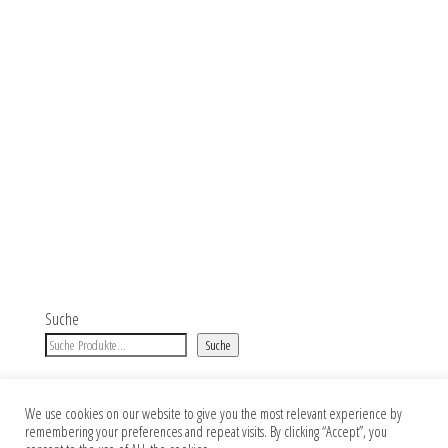
Suche
Suche
We use cookies on our website to give you the most relevant experience by
remembering your preferences and repeat visits. By clicking “Accept”, you
Impressum
Datenschutz
AGB