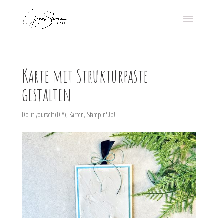
Karte mit Strukturpaste
gestalten
Do-it-yourself (DIY)
,
Karten
,
Stampin'Up!