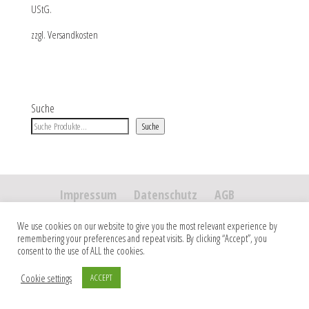
UStG.
zzgl.
Versandkosten
Suche
Suche
Impressum
Datenschutz
AGB
We use cookies on our website to give you the most relevant experience by
Copyright 2026 Jana Skora DESIGNS. Alle Rechte vorbehalten.
remembering your preferences and repeat visits. By clicking “Accept”, you
consent to the use of ALL the cookies.
Cookie settings
ACCEPT