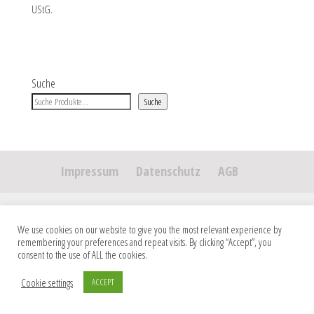
UStG.
Suche
Suche
Impressum
Datenschutz
AGB
Copyright 2026 Jana Skora DESIGNS. Alle Rechte vorbehalten.
We use cookies on our website to give you the most relevant experience by
remembering your preferences and repeat visits. By clicking “Accept”, you
consent to the use of ALL the cookies.
Cookie settings
ACCEPT