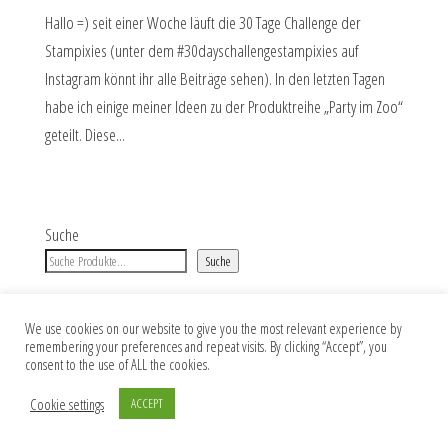
Hallo =) seit einer Woche läuft die 30 Tage Challenge der
Stampixies (unter dem #30dayschallengestampixies auf
Instagram könnt ihr alle Beiträge sehen). In den letzten Tagen
habe ich einige meiner Ideen zu der Produktreihe „Party im Zoo“
geteilt. Diese...
Suche
Suche
We use cookies on our website to give you the most relevant experience by
remembering your preferences and repeat visits. By clicking “Accept”, you
Impressum
Datenschutz
AGB
consent to the use of ALL the cookies.
Cookie settings
ACCEPT
Copyright 2026 Jana Skora DESIGNS. Alle Rechte vorbehalten.