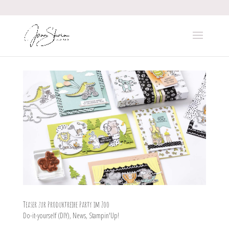
Teaser zur Produktreihe Party im Zoo
Do-it-yourself (DIY)
,
News
,
Stampin'Up!