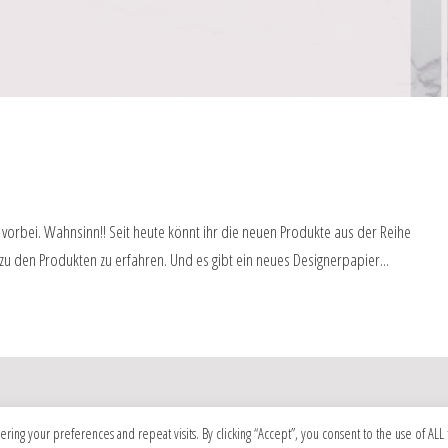
 vorbei. Wahnsinn!! Seit heute könnt ihr die neuen Produkte aus der Reihe
zu den Produkten zu erfahren. Und es gibt ein neues Designerpapier...
g your preferences and repeat visits. By clicking “Accept”, you consent to the use of ALL 