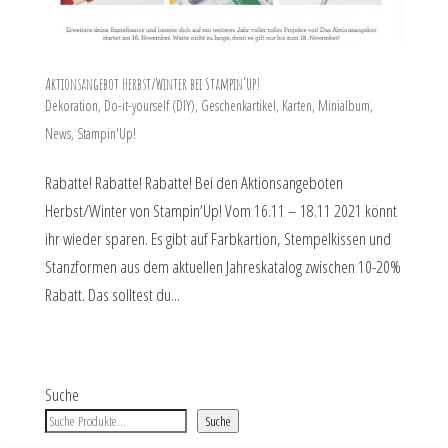
Aktionsangebot Herbst/Winter bei Stampin’Up!
Dekoration
,
Do-it-yourself (DIY)
,
Geschenkartikel
,
Karten
,
Minialbum
,
News
,
Stampin'Up!
Rabatte! Rabatte! Rabatte! Bei den Aktionsangeboten
Herbst/Winter von Stampin’Up! Vom 16.11 – 18.11 2021 könnt
ihr wieder sparen. Es gibt auf Farbkartion, Stempelkissen und
Stanzformen aus dem aktuellen Jahreskatalog zwischen 10-20%
Rabatt. Das solltest du...
Suche
Suche