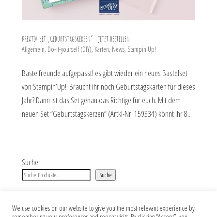
Kreativ Set „Geburtstagskerzen“ – jetzt bestellen
Allgemein
,
Do-it-yourself (DIY)
,
Karten
,
News
,
Stampin'Up!
Bastelfreunde aufgepasst! es gibt wieder ein neues Bastelset
von Stampin’Up!. Braucht ihr noch Geburtstagskarten für dieses
Jahr? Dann ist das Set genau das Richtige für euch. Mit dem
neuen Set “Geburtstagskerzen” (Artkl-Nr: 159334) könnt ihr 8...
Suche
Suche
We use cookies on our website to give you the most relevant experience by
remembering your preferences and repeat visits. By clicking “Accept”, you