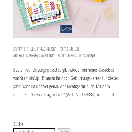
Kreativ Set „Geburtstagskerzen“ – jetzt bestellen
Allgemein
,
Do-it-yourself (DIY)
,
Karten
,
News
,
Stampin'Up!
Bastelfreunde aufgepasst! es gibt wieder ein neues Bastelset
von Stampin’Up!. Braucht ihr noch Geburtstagskarten für dieses
Jahr? Dann ist das Set genau das Richtige für euch. Mit dem
neuen Set “Geburtstagskerzen” (Artkl-Nr: 159334) könnt ihr 8...
Suche
Suche