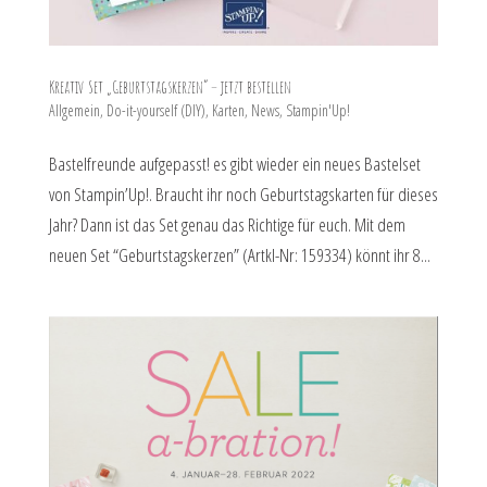
Kreativ Set „Geburtstagskerzen“ – jetzt bestellen
Allgemein
,
Do-it-yourself (DIY)
,
Karten
,
News
,
Stampin'Up!
Bastelfreunde aufgepasst! es gibt wieder ein neues Bastelset
von Stampin’Up!. Braucht ihr noch Geburtstagskarten für dieses
Jahr? Dann ist das Set genau das Richtige für euch. Mit dem
neuen Set “Geburtstagskerzen” (Artkl-Nr: 159334) könnt ihr 8...