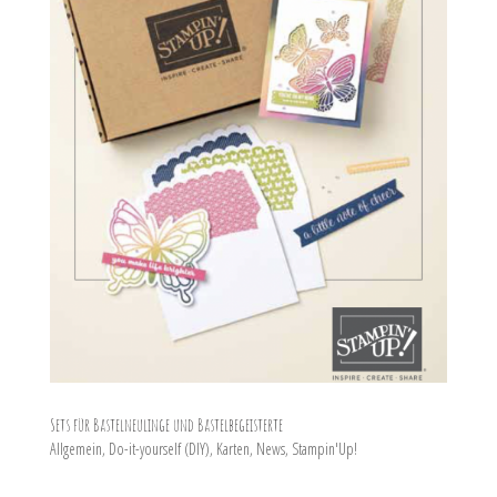
Sets für Bastelneulinge und Bastelbegeisterte
Allgemein
,
Do-it-yourself (DIY)
,
Karten
,
News
,
Stampin'Up!