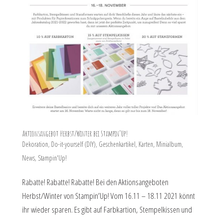
Aktionsangebot Herbst/Winter bei Stampin’Up!
Dekoration
,
Do-it-yourself (DIY)
,
Geschenkartikel
,
Karten
,
Minialbum
,
News
,
Stampin'Up!
Rabatte! Rabatte! Rabatte! Bei den Aktionsangeboten
Herbst/Winter von Stampin’Up! Vom 16.11 – 18.11 2021 könnt
ihr wieder sparen. Es gibt auf Farbkartion, Stempelkissen und