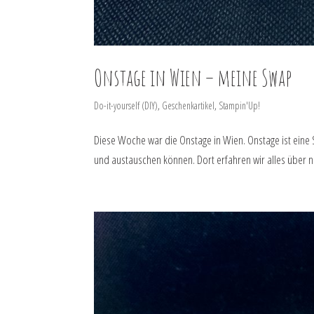
Onstage in Wien – meine Swap
Do-it-yourself (DIY)
,
Geschenkartikel
,
Stampin'Up!
Diese Woche war die Onstage in Wien. Onstage ist eine
und austauschen können. Dort erfahren wir alles über