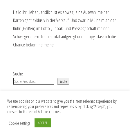
Hallo ihr Lieben, endlich ist es soweit, eine Auswahl meiner
Karten geht exklusiv in der Verkauf. Und zwar in Mülheim an der
Ruhr (Heißen) im Lotto-, Tabak- und Pressegeschäft meiner
Schwiegereltern. Ich bin total aufgeregt und happy, dass ich die
Chance bekomme meine...
Suche
Suche
We use cookies on our website to give you the most relevant experience by
remembering your preferences and repeat visits. By clicking “Accept”, you
Impressum
Datenschutz
AGB
consent to the use of ALL the cookies.
Cookie settings
ACCEPT
Copyright 2026 Jana Skora DESIGNS. Alle Rechte vorbehalten.