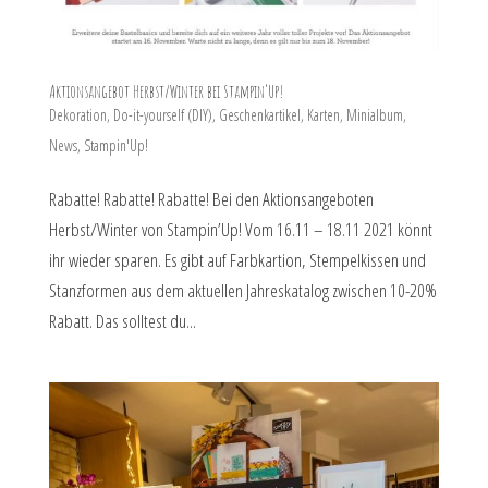
Aktionsangebot Herbst/Winter bei Stampin’Up!
Dekoration
,
Do-it-yourself (DIY)
,
Geschenkartikel
,
Karten
,
Minialbum
,
News
,
Stampin'Up!
Rabatte! Rabatte! Rabatte! Bei den Aktionsangeboten
Herbst/Winter von Stampin’Up! Vom 16.11 – 18.11 2021 könnt
ihr wieder sparen. Es gibt auf Farbkartion, Stempelkissen und
Stanzformen aus dem aktuellen Jahreskatalog zwischen 10-20%
Rabatt. Das solltest du...