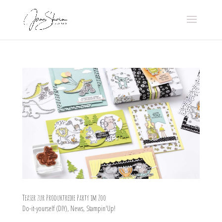
Teaser zur Produktreihe Party im Zoo
Do-it-yourself (DIY)
,
News
,
Stampin'Up!