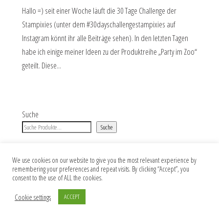
Hallo =) seit einer Woche läuft die 30 Tage Challenge der
Stampixies (unter dem #30dayschallengestampixies auf
Instagram könnt ihr alle Beiträge sehen). In den letzten Tagen
habe ich einige meiner Ideen zu der Produktreihe „Party im Zoo“
geteilt. Diese...
Suche
Suche
We use cookies on our website to give you the most relevant experience by
remembering your preferences and repeat visits. By clicking “Accept”, you
Impressum
Datenschutz
AGB
consent to the use of ALL the cookies.
Cookie settings
ACCEPT
Copyright 2026 Jana Skora DESIGNS. Alle Rechte vorbehalten.