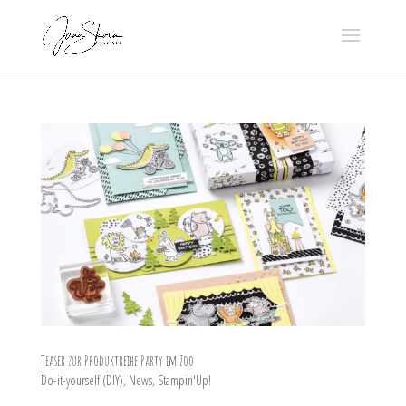
Teaser zur Produktreihe Party im Zoo
Do-it-yourself (DIY)
,
News
,
Stampin'Up!