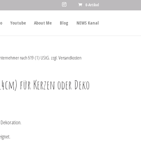
0-Artikel
io
Youtube
About Me
Blog
NEWS Kanal
nternehmer nach §19 (1) UStG.
zzgl.
Versandkosten
14cm) für Kerzen oder Deko
 Dekoration.
ignet.