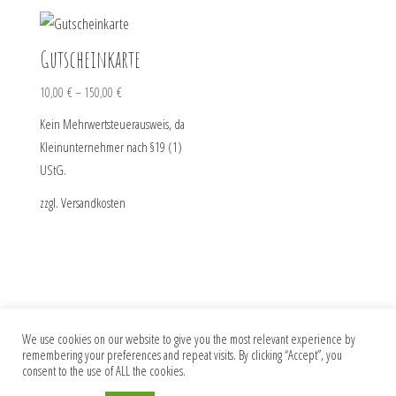
Gutscheinkarte
10,00
€
–
150,00
€
Kein Mehrwertsteuerausweis, da
Kleinunternehmer nach §19 (1)
UStG.
zzgl.
Versandkosten
We use cookies on our website to give you the most relevant experience by
remembering your preferences and repeat visits. By clicking “Accept”, you
Impressum
Datenschutz
AGB
consent to the use of ALL the cookies.