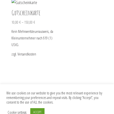
Gutscheinkarte
10,00
€
–
150,00
€
Kein Mehrwertsteuerausweis, da
Kleinunternehmer nach §19 (1)
UStG.
zzgl.
Versandkosten
We use cookies on our website to give you the most relevant experience by
remembering your preferences and repeat visits. By clicking “Accept”, you
Impressum
Datenschutz
AGB
consent to the use of ALL the cookies.
Cookie settings
ACCEPT